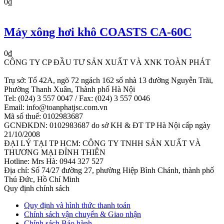
0₫
Máy xông hơi khô COASTS CA-60C
0₫
CÔNG TY CP ĐẦU TƯ SẢN XUẤT VÀ XNK TOÀN PHÁT
Trụ sở: Tổ 42A, ngõ 72 ngách 162 số nhà 13 đường Nguyễn Trãi,
Phường Thanh Xuân, Thành phố Hà Nội
Tel: (024) 3 557 0047 / Fax: (024) 3 557 0046
Email: info@toanphatjsc.com.vn
Mã số thuế: 0102983687
GCNĐKDN: 0102983687 do sở KH & ĐT TP Hà Nội cấp ngày
21/10/2008
ĐẠI LÝ TẠI TP HCM: CÔNG TY TNHH SẢN XUẤT VÀ
THƯƠNG MẠI ĐỈNH THIÊN
Hotline: Mrs Hà: 0944 327 527
Địa chỉ: Số 74/27 đường 27, phường Hiệp Bình Chánh, thành phố
Thủ Đức, Hồ Chí Minh
Quy định chính sách
Quy định và hình thức thanh toán
Chính sách vận chuyển & Giao nhận
Chính sách Bảo hành