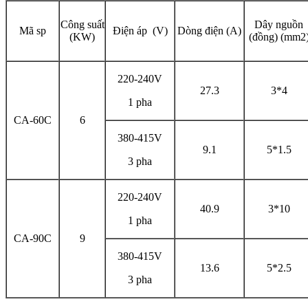
Công suất
Dây nguồn
Mã sp
Điện áp (V)
Dòng điện (A)
(KW)
(đồng) (mm2
220-240V
27.3
3*4
1 pha
CA-60C
6
380-415V
9.1
5*1.5
3 pha
220-240V
40.9
3*10
1 pha
CA-90C
9
380-415V
13.6
5*2.5
3 pha