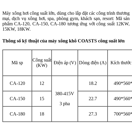
Máy xông hơi công suất lớn, dùng cho lắp đặt các công trình thương
mại, dịch vụ xông hơi, spa, phòng gym, khách sạn, resort: Mã sản
phẩm CA-120, CA-150, CA-180 tương ứng với công suất 12KW,
15KW, 18KW.
Thông số kỹ thuật của máy xông khô COASTS công suất lớn
Công suất
Mã sp
Điện áp (V)
Dòng điện (A)
Kích thước
(KW)
CA-120
12
18.2
490*560
380-415V
CA-150
15
22.7
490*560
3 pha
CA-180
18
27.3
700*560