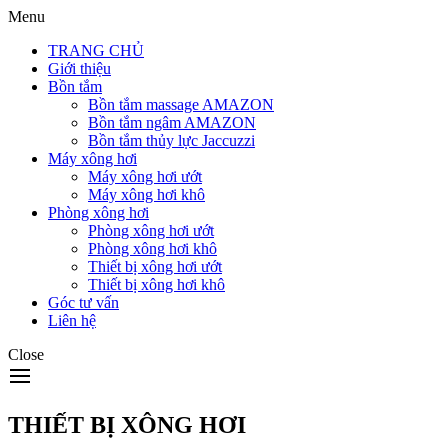
Menu
TRANG CHỦ
Giới thiệu
Bồn tắm
Bồn tắm massage AMAZON
Bồn tắm ngâm AMAZON
Bồn tắm thủy lực Jaccuzzi
Máy xông hơi
Máy xông hơi ướt
Máy xông hơi khô
Phòng xông hơi
Phòng xông hơi ướt
Phòng xông hơi khô
Thiết bị xông hơi ướt
Thiết bị xông hơi khô
Góc tư vấn
Liên hệ
Close
THIẾT BỊ XÔNG HƠI