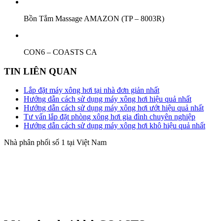
Bồn Tắm Massage AMAZON (TP – 8003R)
CON6 – COASTS CA
TIN LIÊN QUAN
Lắp đặt máy xông hơi tại nhà đơn giản nhất
Hướng dẫn cách sử dụng máy xông hơi hiệu quả nhất
Hướng dẫn cách sử dụng máy xông hơi ướt hiệu quả nhất
Tư vấn lắp đặt phòng xông hơi gia đình chuyên nghiệp
Hướng dẫn cách sử dụng máy xông hơi khô hiệu quả nhất
Nhà phân phối số 1 tại Việt Nam