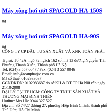
Máy xông hơi ướt SPAGOLD HA-150S
0₫
Máy xông hơi ướt SPAGOLD HA-90S
0₫
CÔNG TY CP ĐẦU TƯ SẢN XUẤT VÀ XNK TOÀN PHÁT
Trụ sở: Tổ 42A, ngõ 72 ngách 162 số nhà 13 đường Nguyễn Trãi,
Phường Thanh Xuân, Thành phố Hà Nội
Tel: (024) 3 557 0047 / Fax: (024) 3 557 0046
Email: info@toanphatjsc.com.vn
Mã số thuế: 0102983687
GCNĐKDN: 0102983687 do sở KH & ĐT TP Hà Nội cấp ngày
21/10/2008
ĐẠI LÝ TẠI TP HCM: CÔNG TY TNHH SẢN XUẤT VÀ
THƯƠNG MẠI ĐỈNH THIÊN
Hotline: Mrs Hà: 0944 327 527
Địa chỉ: Số 74/27 đường 27, phường Hiệp Bình Chánh, thành phố
Thủ Đức, Hồ Chí Minh