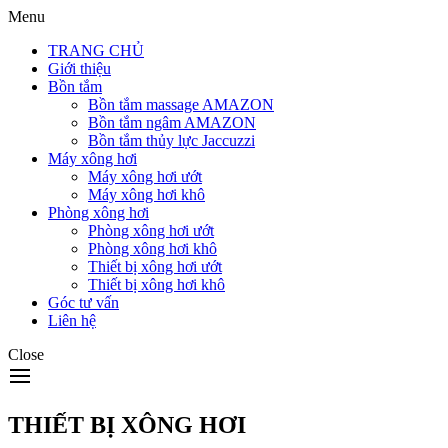
Menu
TRANG CHỦ
Giới thiệu
Bồn tắm
Bồn tắm massage AMAZON
Bồn tắm ngâm AMAZON
Bồn tắm thủy lực Jaccuzzi
Máy xông hơi
Máy xông hơi ướt
Máy xông hơi khô
Phòng xông hơi
Phòng xông hơi ướt
Phòng xông hơi khô
Thiết bị xông hơi ướt
Thiết bị xông hơi khô
Góc tư vấn
Liên hệ
Close
THIẾT BỊ XÔNG HƠI