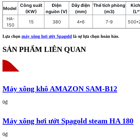
Công suất
Điện
Dây điện
Thể tích phòng
Kích
Model
(KW)
nguồn (V)
(mm)
(m3)
(L
HA-
15
380
4*6
7-9
500*
150
Lựa chọn
máy xông hơi ướt Spagold
là sự lựa chọn hoàn hảo.
SẢN PHẨM LIÊN QUAN
Máy xông khô AMAZON SAM-B12
0₫
Máy xông hơi ướt Spagold steam HA 180
0₫