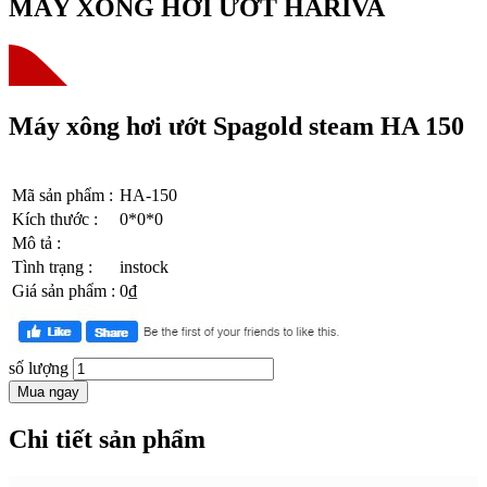
MÁY XÔNG HƠI ƯỚT HARIVA
Máy xông hơi ướt Spagold steam HA 150
Mã sản phẩm
:
HA-150
Kích thước
:
0*0*0
Mô tả
:
Tình trạng
:
instock
Giá sản phẩm
:
0₫
số lượng
Mua ngay
Chi tiết sản phẩm